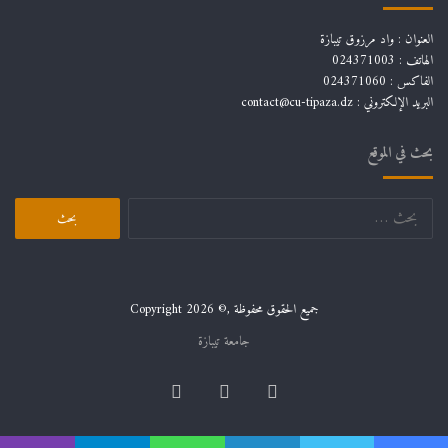
العنوان : واد مرزوق تيبازة
الهاتف : 024371003
الفاكس : 024371060
البريد الإلكتروني :
contact@cu-tipaza.dz
بحث في الموقع
البحث
عن:
جميع الحقوق محفوظة ,© Copyright 2026
جامعة تيبازة
فيسبوك
لينكدإن
يوتيوب