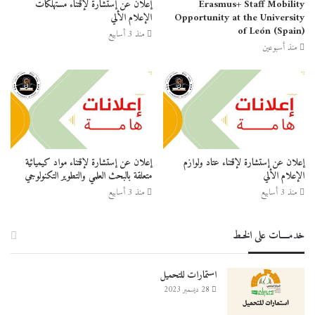
Erasmus+ Staff Mobility
إعلان عن إستشارة لإقتناء مستهلكات
Opportunity at the University
الإعلام الألي
of León (Spain)
منذ 3 أسابيع
منذ أسبوعين
إعلان عن إستشارة لإقتناء عتاد ولوازم
إعلان عن إستشارة لإقتناء مواد كيميائية
الإعلام الألي
متعلقة بالبحث العلمي والتطوير التكنولوجي
منذ 3 أسابيع
منذ 3 أسابيع
خدمــــات على الخـط
استمارات للتحميل
28 ديسمبر 2023