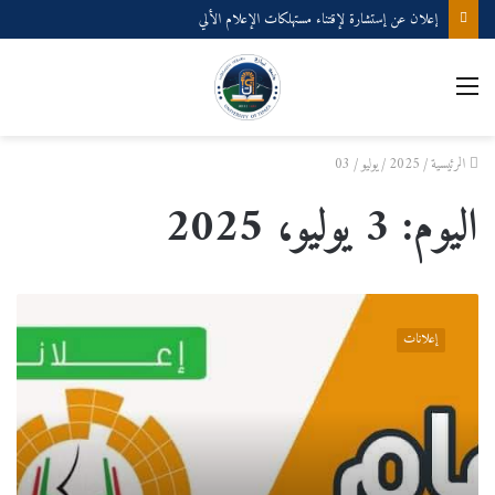
إعلان عن إستشارة لإقتناء مستهلكات الإعلام الألي
القائمة
الرئيسية
/
2025
/
يوليو
/
03
اليوم:
3 يوليو، 2025
إعلان
عن
إعلانات
إنعقاد
المجلس
التأديبي