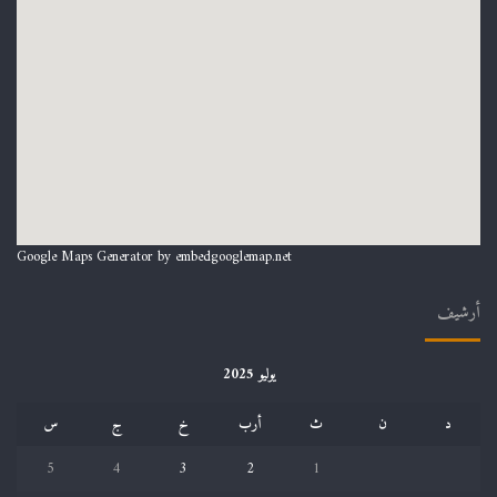
Google Maps Generator by
embedgooglemap.net
أرشيف
يوليو 2025
د
ن
ث
أرب
خ
ج
س
5
4
3
2
1