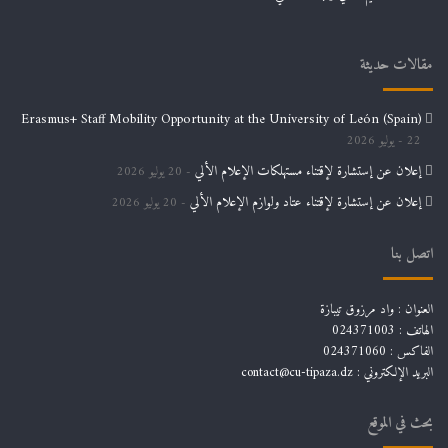
مقالات حديثة
Erasmus+ Staff Mobility Opportunity at the University of León (Spain)
22 يوليو 2026
إعلان عن إستشارة لإقتناء مستهلكات الإعلام الألي
20 يوليو 2026
إعلان عن إستشارة لإقتناء عتاد ولوازم الإعلام الألي
20 يوليو 2026
اتصل بنا
العنوان : واد مرزوق تيبازة
الهاتف : 024371003
الفاكس : 024371060
البريد الإلكتروني :
contact@cu-tipaza.dz
بحث في الموقع