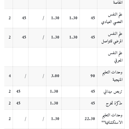
الخاصة
علم النفس
2
45
/
1.30
1.30
45
العصبي العيادي
علم النفس
2
45
/
1.30
1.30
45
المرضي للتواصل
علم النفس
المعرفي
وحدات التعليم
4
/
/
3.00
90
المنهجية
تربص ميداني
45
1.30
45
2
مذكرة تخرج
45
1.30
45
2
وحدات التعليم
2
/
/
1.30
22.30
الاستكشافية
**