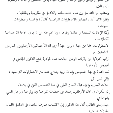
بأن يوظف
ويستفيد من التداخل بين هذه التخصصات والتكامل في مقارباتها ووظائفها .
ونظرا لتزايد أعداد المصابين بالاضطرابات التواصلية كالتأتأة والحبسة واضطرابات
الصوت ،
وكذا الإعاقات السمعية و العقلية وغيرها ، وما نجم عنه من تزايد في الحاجة الاجتماعية
لكفالة هذه
الاضطرابات، هذا من جهة ، ومن جهة أخرى قلة الأخصائيين الأرطفونيين الممارسين
المتواجدين عبر
تراب كلولاية من ولايات الوطن ،جاءت هذه المبادرة بفتح التكوين الجامعي في
تخصص الأرطفونيا
لسد الثغرة في مجال تشخيص وإعادة تربية وعلاج عدد من الاضطرابات التواصلية ،
والتي تمس كل
الفئات العمرية وإثراء مجال البحث العلمي في هذا التخصص الفتي في بلادنا.
إن التكوين في مجال الأرطفونيا يعتمد على معطيات تشريحية وفيزيولوجية في إطار نفسي
واجتماعي
حيث يسعى الطالب أثناء هذا التكوين إلى اكتساب معارف تساعده على التكفل الفعال
بالحالات المرضية