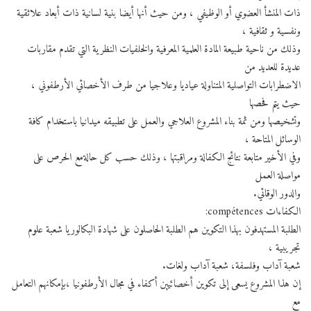
ذات المنشأ العضوي أو الوظيفي ، ومن حيث أنها أيضا بنية لسانية ذات أبعاد علائقية
ونفسية و ثقافية ،
وذلك من ناحية طبيعة المادة العلمية المعرفية والخلفيات النظرية التي تقدم مقاربات
عديدة للعديد من
الاضطرابات التواصلية المتناولة عياديا وعلاجيا من طرف الأخصائي الأرطفوني ،
حيث يتم فحصها
وتشخيصها ومن ثمة بناء المشروع العلاجي والعمل على تطبيقه ميدانيا باستخدام كافة
الوسائل المتاحة ،
وفي الأخير متابعة نتائج الكفالة ومراقبتها ، وذلك حسب كل حالةمع الحرص على
مواصلة العمل
والدور الوقائي.
الكفاءات compétences:
الطلبة المستهدفون بهذا التكوين هم الطلبة الحاصلون على شهادة البكالوريا شعبة علوم
تجريبية ،
شعبة آداب وفلسفة، شعبة آداب ولغات.
إن هذا المشروع يسعى إلى تكوين أخصائيين أكفاء في مجال الأرطفونيا ،بإمكانهم التعامل
مع