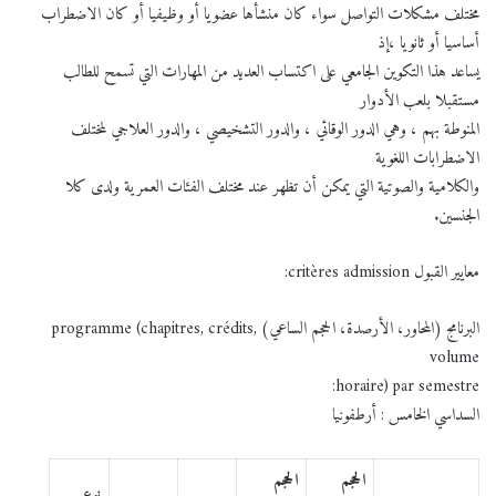
مختلف مشكلات التواصل سواء كان منشأها عضويا أو وظيفيا أو كان الاضطراب
أساسيا أو ثانويا ،إذ
يساعد هذا التكوين الجامعي على اكتساب العديد من المهارات التي تسمح للطالب
مستقبلا بلعب الأدوار
المنوطة بهم ، وهي الدور الوقائي ، والدور التشخيصي ، والدور العلاجي لمختلف
الاضطرابات اللغوية
والكلامية والصوتية التي يمكن أن تظهر عند مختلف الفئات العمرية ولدى كلا
الجنسين.
معايير القبول critères admission:
البرنامج (المحاور، الأرصدة، الحجم الساعي) programme (chapitres, crédits,
volume
horaire) par semestre:
السداسي الخامس : أرطفونيا
الحجم
الحجم
نوع