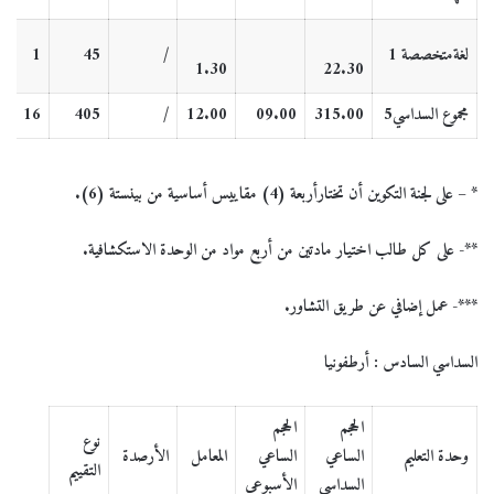
لغةمتخصصة 1
/
45
1
1.30
22.30
مجموع السداسي5
315.00
09.00
12.00
/
405
16
* – على لجنة التكوين أن تختارأربعة (4) مقاييس أساسية من بينستة (6).
**- على كل طالب اختيار مادتين من أربع مواد من الوحدة الاستكشافية.
***- عمل إضافي عن طريق التشاور.
السداسي السادس : أرطفونيا
الحجم
الحجم
نوع
وحدة التعليم
الساعي
الساعي
المعامل
الأرصدة
التقييم
السداسي
الأسبوعي