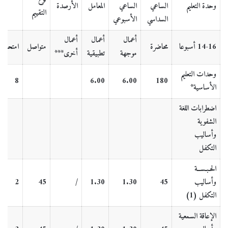
وحدة التعليم
الساعي
الساعي
المعامل
الأرصدة
التقييم
السداسي
الأسبوعي
أعمال
أعمال
أعمال
14-16 أسبوعا
محاضرة
متواصل
امتحان
موجهة
تطبيقية
أخرى***
وحدات التعليم
8
6.00
6.00
180
الأساسية
*
اضطرابات اللغة
الشفوية
وأساليب
التكفل
الحـبـســة
وأساليب
45
1.30
1.30
/
45
2
التكفل (1)
الإعاقة السمعية