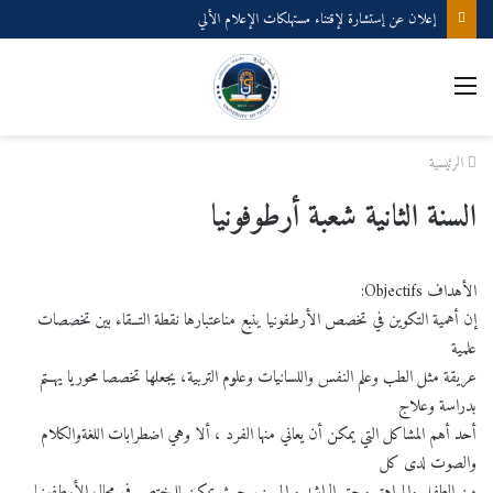
إعلان عن إستشارة لإقتناء مستهلكات الإعلام الألي
القائمة
الرئيسية
السنة الثانية شعبة أرطوفونيا
الأهداف Objectifs:
إن أهمية التكوين في تخصص الأرطفونيا ينبع مناعتبارها نقطة التــقاء بين تخصصات
علمية
عريقة مثل الطب وعلم النفس واللسانيات وعلوم التربية، يجعلها تخصصا محوريا يهــتم
بدراسة وعلاج
أحد أهم المشاكل التي يمكن أن يعاني منها الفرد ، ألا وهي اضطرابات اللغةوالكلام
والصوت لدى كل
من الطفل والمراهق وحتى الراشد و المسن. حيث يمكن للمختص في مجال الأرطفونيا