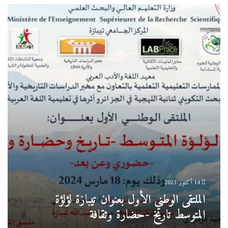
الملتقى
الوطني
الأول
بعنوان
تيبازة
لؤلؤة
المتوسط
تاريخ
-حضارة
وثقافة
14 أكتوبر 2023
الملتقى الوطني الأول بعنوان تيبازة لؤلؤة
المتوسط تاريخ -حضارة وثقافة