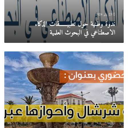
23 يناير 2024
ندوة وطنية حول تطبيــــــقات الذكاء
الاصطناعي في البحوث العلمية
ملتقى
وطني
حضوري
بعنوان
مدينة
شرشال
وأحوازها
عبر
التاريخ