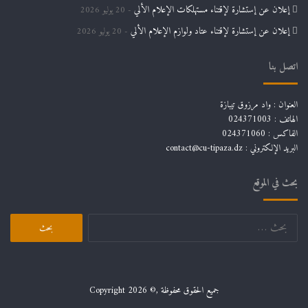
إعلان عن إستشارة لإقتناء مستهلكات الإعلام الألي
20 يوليو 2026
إعلان عن إستشارة لإقتناء عتاد ولوازم الإعلام الألي
20 يوليو 2026
اتصل بنا
العنوان : واد مرزوق تيبازة
الهاتف : 024371003
الفاكس : 024371060
البريد الإلكتروني :
contact@cu-tipaza.dz
بحث في الموقع
البحث
عن:
جميع الحقوق محفوظة ,© Copyright 2026