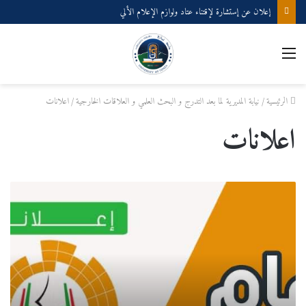
إعلان عن إستشارة لإقتناء عتاد ولوازم الإعلام الألي
القائمة
الرئيسية
/
نيابة المديرية لما بعد التدرج و البحث العلمي و العلاقات الخارجية
/
اعلانات
اعلانات
الملتقى
الوطني
الأول
حول
التحول
الرقمي
في
الجزائر
الفرص