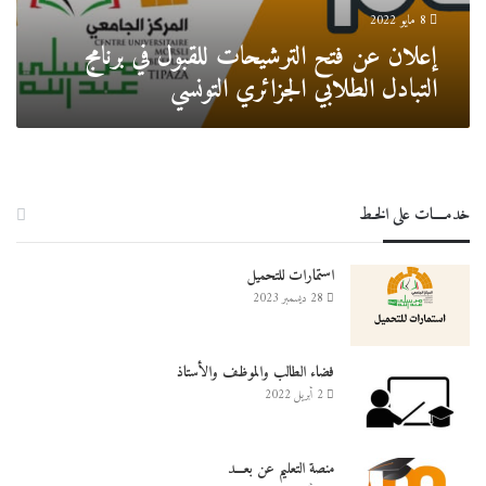
الجزائري
8 مايو 2022
التونسي
إعلان عن فتح الترشيحات للقبول في برنامج
التبادل الطلابي الجزائري التونسي
خدمــــات على الخـط
استمارات للتحميل
28 ديسمبر 2023
فضاء الطالب والموظف والأستاذ
2 أبريل 2022
منصة التعليم عن بعـــد