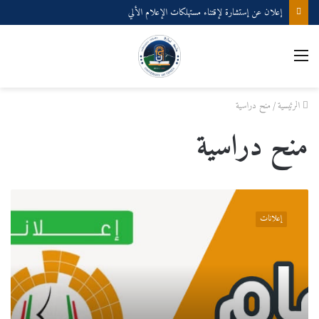
إعلان عن إستشارة لإقتناء مستهلكات الإعلام الألي
القائمة
الرئيسية
/
منح دراسية
منح دراسية
إعلان
عن
إعلانات
فتح
الترشيحات
للقبول
في
برنامج
التبادل
الطلابي