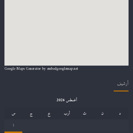
Google Maps Generator by
embedgooglemap.net
أرشيف
أغسطس 2026
د
ن
ث
أرب
خ
ج
س
1