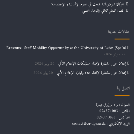
الوكالة الموضوعاتية للبحث في العلوم الإنسانية و الإجتماعية
فضاء التعليم العالي والبحث العلمي
مقالات حديثة
Erasmus+ Staff Mobility Opportunity at the University of León (Spain)
22 يوليو 2026
إعلان عن إستشارة لإقتناء مستهلكات الإعلام الألي
20 يوليو 2026
إعلان عن إستشارة لإقتناء عتاد ولوازم الإعلام الألي
20 يوليو 2026
اتصل بنا
العنوان : واد مرزوق تيبازة
الهاتف : 024371003
الفاكس : 024371060
البريد الإلكتروني :
contact@cu-tipaza.dz