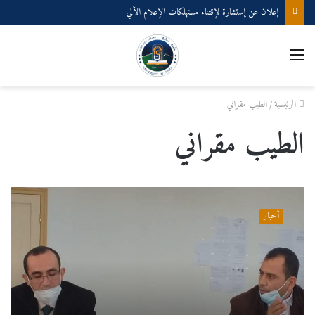
إعلان عن إستشارة لإقتناء مستهلكات الإعلام الألي
القائمة
الرئيسية
/
الطيب مقراني
الطيب مقراني
تعيين
الأستاذ
أخبار
جمال
حدار
مديرا
لمعهد
الحقوق
والعلوم
السياسية