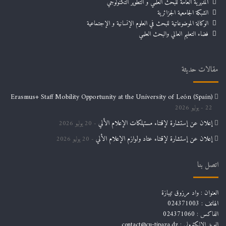
المديرية العامة للبحث العلمي و التطوير التكنولوجي
الشبكة الجامعية الجزائرية
الوكالة الموضوعاتية للبحث في العلوم الإنسانية و الإجتماعية
فضاء التعليم العالي والبحث العلمي
مقالات حديثة
Erasmus+ Staff Mobility Opportunity at the University of León (Spain)
22 يوليو 2026
إعلان عن إستشارة لإقتناء مستهلكات الإعلام الألي
20 يوليو 2026
إعلان عن إستشارة لإقتناء عتاد ولوازم الإعلام الألي
20 يوليو 2026
اتصل بنا
العنوان : واد مرزوق تيبازة
الهاتف : 024371003
الفاكس : 024371060
البريد الإلكتروني :
contact@cu-tipaza.dz