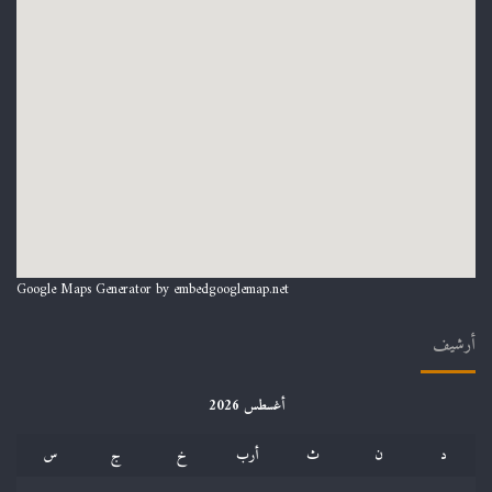
Google Maps Generator by
embedgooglemap.net
أرشيف
أغسطس 2026
د
ن
ث
أرب
خ
ج
س