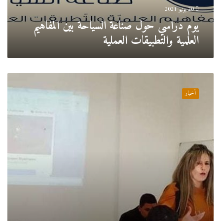
العملية
20 يونيو 2021
يوم دراسي حول صناعة السياحة بين المفاهيم
العلمية والتطبيقات العملية
دورة
تكوينية
أخبار
لطلبة
المدرسة
الوطنية
للحفاظ
على
الممتلكات
الثقافية