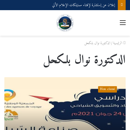
إعلان عن إستشارة لإقتناء مستهلكات الإعلام الألي
القائمة
الرئيسية
/
الدكتورة نوال بلكحل
الدكتورة نوال بلكحل
يوم
دراسي
Non classé
حول
صناعة
السياحة
بين
المفاهيم
العلمية
والتطبيقات