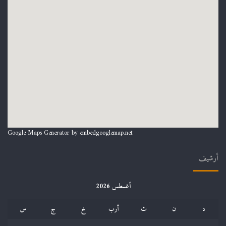
Google Maps Generator by
embedgooglemap.net
أرشيف
أغسطس 2026
د
ن
ث
أرب
خ
ج
س