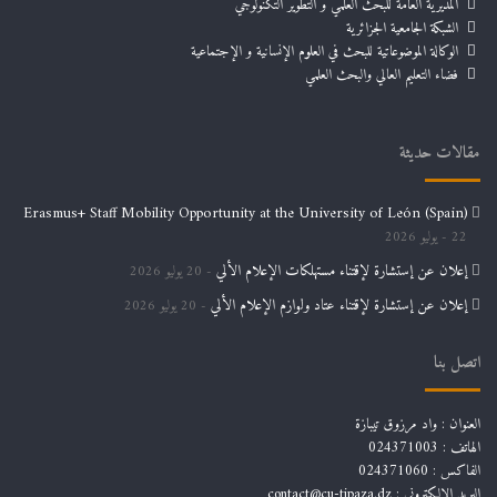
المديرية العامة للبحث العلمي و التطوير التكنولوجي
الشبكة الجامعية الجزائرية
الوكالة الموضوعاتية للبحث في العلوم الإنسانية و الإجتماعية
فضاء التعليم العالي والبحث العلمي
مقالات حديثة
Erasmus+ Staff Mobility Opportunity at the University of León (Spain)
22 يوليو 2026
إعلان عن إستشارة لإقتناء مستهلكات الإعلام الألي
20 يوليو 2026
إعلان عن إستشارة لإقتناء عتاد ولوازم الإعلام الألي
20 يوليو 2026
اتصل بنا
العنوان : واد مرزوق تيبازة
الهاتف : 024371003
الفاكس : 024371060
البريد الإلكتروني :
contact@cu-tipaza.dz