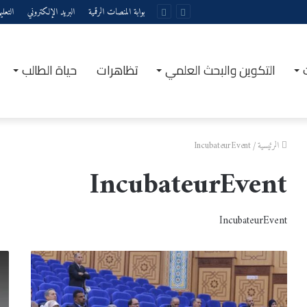
بوابة المنصات الرقمية
البريد الإلكتروني
التعل
التكوين والبحث العلمي
تظاهرات
حياة الطالب
الرئيسية
/
IncubateurEvent
IncubateurEvent
IncubateurEvent
مدير
الحق
جامعة
الأو
تيبازة
من
يشارك
التك