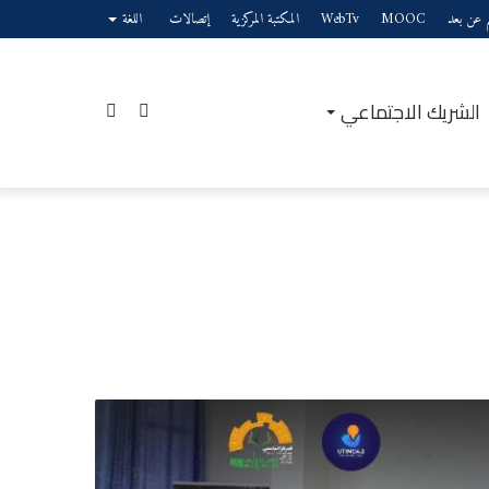
يم عن بعد
MOOC
WebTv
المكتبة المركزية
إتصالات
اللغة
الشريك الاجتماعي
إضافة
بحث
عمود
عن
يبة
جانبي
لى
وينات