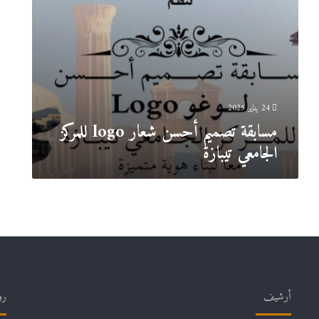
24 يناير 2025
مسابقة تصميم أحسن شعار logo للمركز
الجامعي تيبازة
أرشيف
رو