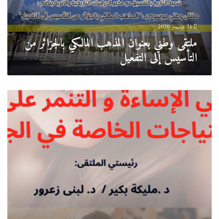
التأسيس
إلى
التفعيل
31 ديسمبر 2020
ملتقى وطني بعنوان المذهب المالكي بالجزائر من
التأسيس إلى التفعيل
تنظيم
ملتقى
وطني
حول
الإساءة
و
التنمرعلى
ذوي
الإحتياجات
الخاصة