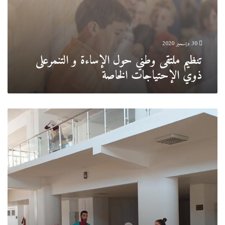
30 ديسمبر 2020
تنظيم ملتقى وطني حول الإساءة و التنمرعلى
ذوي الإحتياجات الخاصة
الأبواب
المفتوحة
على
المركز
الجامعي
مرسلي
عبد
الله
–
تيبازة-