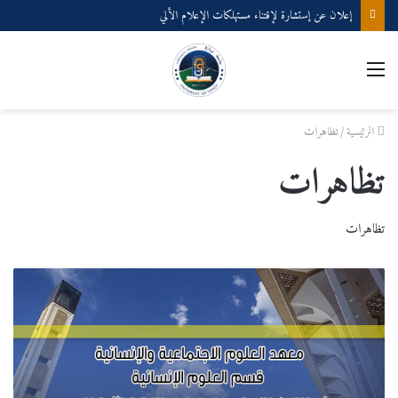
إعلان عن إستشارة لإقتناء مستهلكات الإعلام الألي
القائمة
الرئيسية
/
تظاهرات
تظاهرات
تظاهرات
ملتقى
وطني
بعنوان
المذهب
المالكي
بالجزائر
من