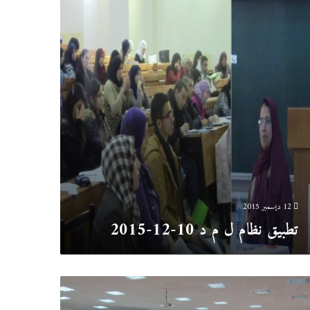
10
12
2
12 ديسمبر 2015
تطبيق نظام ل م د 10-12-2015
سي