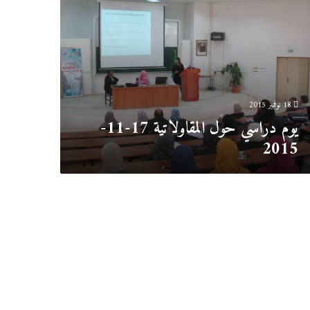
اولاتية
17
11
2
18 نوفمبر 2015
يوم دراسي حول المقاولاتية 17-11-
2015
سي
نف
ة