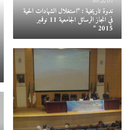
12 نوفمبر 2015
الرسائل
-2015
ندوة تاريخية : “استغلال الشهادات الحية
الجامعية
11
في انجاز الرسائل الجامعية 11 نوفمبر
نوفمبر
2015 “
2015
“
الملتقى
الدولي
الثالث
حول
الذاكرة
الشعبية
وتحديات
العصر
تخر
28/27
الدف
أكتوبر
الأو
2015
للطل
للسن
الجا