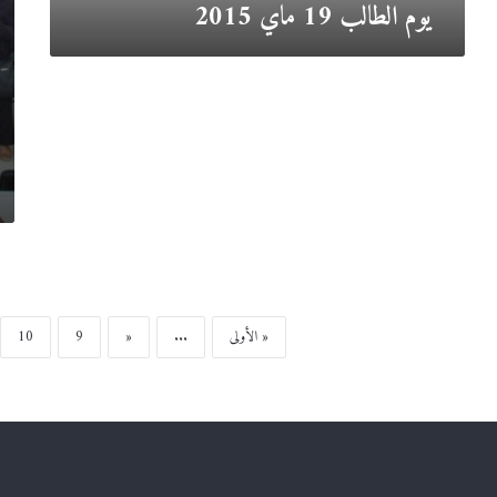
يوم الطالب 19 ماي 2015
« الأولى
...
«
9
10