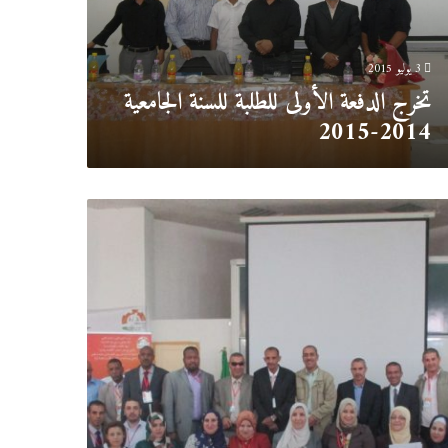
2014-
2
3 يوليو 2015
تخرج الدفعة الأولى للطلبة للسنة الجامعية
2014-2015
تقى
ني
ل
ية
ونية
ي
حتياجات
صة
30
-04-
2