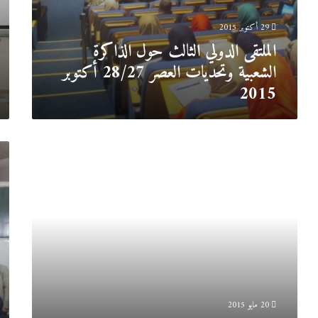
015
29 أكتوبر 2015
الملتقى الدولي الثالث حول الذاكرة
الشعبية وتحديات العصر 28/27 أكتوبر
2015
يوم
المل
الطالب
الوط
19
الأو
ماي
الرعا
2015
القان
لذو
الإ
الخا
/29
015
20 مايو 2015