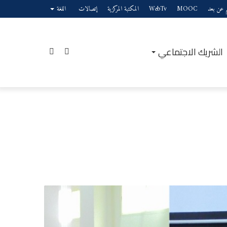
يم عن بعد
MOOC
WebTv
المكتبة المركزية
إتصالات
اللغة
الشريك الاجتماعي
إضافة
بحث
عمود
عن
ق
جانبي