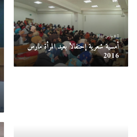
المرأة
د
مارس
-
-
2016
015
8 مارس 2016
أمسية شعرية إحتفالا بعيد المرأة مارس
2016
يوم
دراسي
حول
علم
النفس
وعلاج
السلوكات
المضطربة
يوم
22
درا
نوفمبر2015