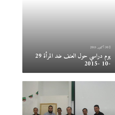
30 أكتوبر 2015
يوم دراسي حول العنف ضد المرأة 29
-10 -2015
ج
عة
لى
بة
ة
معية