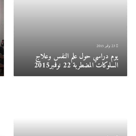
حول
المق
-
-
015
23 نوفمبر 2015
يوم دراسي حول علم النفس وعلاج
السلوكات المضطربة 22 نوفمبر2015
ندوة
يوم
تاريخية
درا
:
حول
“استغلال
الع
الشهادات
ضد
الحية
المرأ
في
29
انجاز
-10