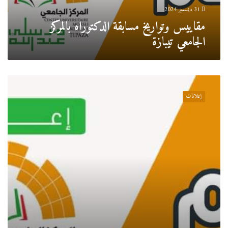
31 ديسمبر 2024
مقاييس وتواريخ مسابقة الدكتوراه بالمركز
الجامعي تيبازة
وزارة
التعليم
إعلانات
العالي
والبحث
العلمي
تعلن
عن
طريقة
التسجيل
في
مسابقة
الدكتوراه