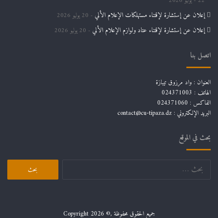
22 يوليو 2026
إعلان عن إستشارة لإقتناء مستهلكات الإعلام الألي
20 يوليو 2026
إعلان عن إستشارة لإقتناء عتاد ولوازم الإعلام الألي
20 يوليو 2026
اتصل بنا
العنوان : واد مرزوق تيبازة
الهاتف : 024371003
الفاكس : 024371060
البريد الإلكتروني :
contact@cu-tipaza.dz
بحث في الموقع
البحث
عن:
جميع الحقوق محفوظة ,© Copyright 2026