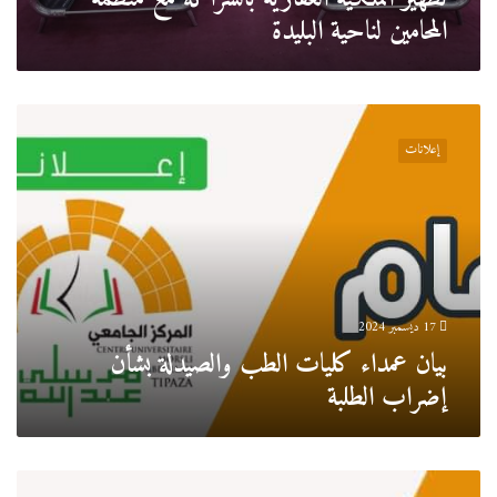
مع
المحامين لناحية البليدة
منظمة
المحامين
لناحية
البليدة
بيان
عمداء
إعلانات
كليات
الطب
والصيدلة
بشأن
إضراب
الطلبة
17 ديسمبر 2024
بيان عمداء كليات الطب والصيدلة بشأن
إضراب الطلبة
قائمة