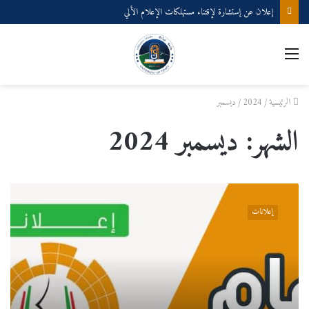
إعلان عن إستشارة لإقتناء مستهلكات الإعلام الألي
القائمة
الرئيسية
/
2024
/
ديسمبر
الشهر:
ديسمبر 2024
مقاييس
وتواريخ
إعلانات
مسابقة
الدكتوراه
بالمركز
الجامعي
تيبازة