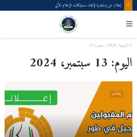
إعلان عن إستشارة لإقتناء مستهلكات الإعلام الألي
القائمة
الرئيسية
/
2024
/
سبتمبر
/
13
اليوم:
13 سبتمبر، 2024
قوائم
المقبولين
إعلانات
للتسجيل
في
طور
الماستر
فئة
20
بالمئة