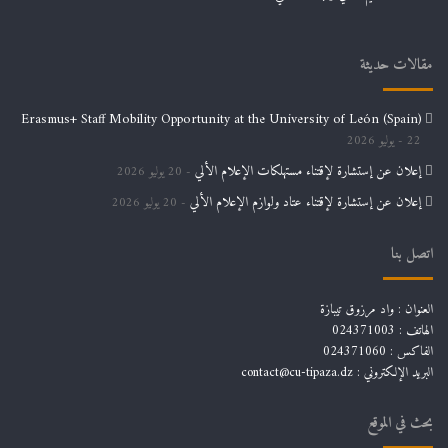
مقالات حديثة
Erasmus+ Staff Mobility Opportunity at the University of León (Spain)
22 يوليو 2026
إعلان عن إستشارة لإقتناء مستهلكات الإعلام الألي
20 يوليو 2026
إعلان عن إستشارة لإقتناء عتاد ولوازم الإعلام الألي
20 يوليو 2026
اتصل بنا
العنوان : واد مرزوق تيبازة
الهاتف : 024371003
الفاكس : 024371060
البريد الإلكتروني :
contact@cu-tipaza.dz
بحث في الموقع