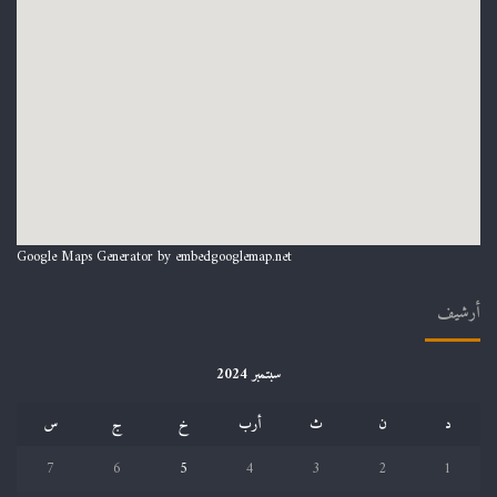
Google Maps Generator by
embedgooglemap.net
أرشيف
سبتمبر 2024
د
ن
ث
أرب
خ
ج
س
7
6
5
4
3
2
1