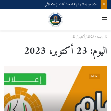
إعلان عن إستشارة لإقتناء مستهلكات الإعلام الألي
القائمة
الرئيسية
/
2023
/
أكتوبر
/
23
اليوم:
23 أكتوبر، 2023
جدول
الترقية
إعلانات
في
الدرجة
الموقوفة
للموظفين