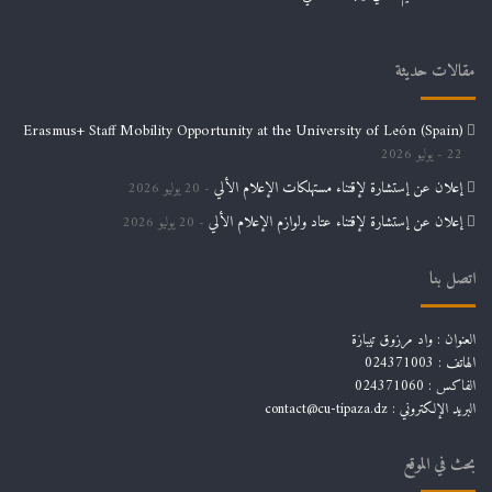
مقالات حديثة
Erasmus+ Staff Mobility Opportunity at the University of León (Spain)
22 يوليو 2026
إعلان عن إستشارة لإقتناء مستهلكات الإعلام الألي
20 يوليو 2026
إعلان عن إستشارة لإقتناء عتاد ولوازم الإعلام الألي
20 يوليو 2026
اتصل بنا
العنوان : واد مرزوق تيبازة
الهاتف : 024371003
الفاكس : 024371060
البريد الإلكتروني :
contact@cu-tipaza.dz
بحث في الموقع