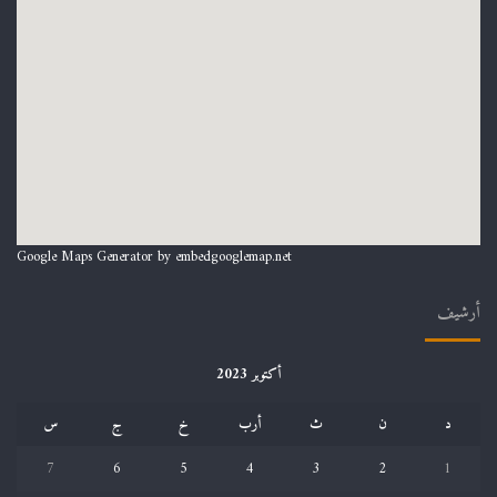
Google Maps Generator by
embedgooglemap.net
أرشيف
أكتوبر 2023
د
ن
ث
أرب
خ
ج
س
7
6
5
4
3
2
1