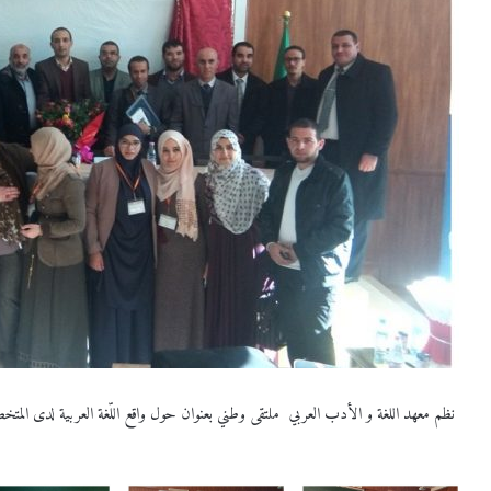
نظم معهد اللغة و الأدب العربي ملتقى وطني بعنوان حول واقع اللّغة العربية لدى المتخصصين( بين