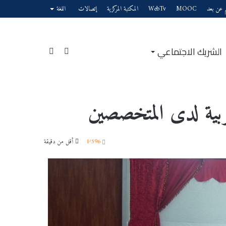
يم عن بعد
MOOC
WebTv
المكتبة المركزية
إتصالات
اللغة
الشريك الاجتماعي
إضافة
بحث
ربية لدى المتخصصين
عمود
عن
1٬596
أقل من دقيقة
جانبي