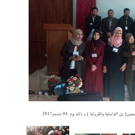
 التواصلية والمقروئية ) و ذلك يوم 04 ديسمبر2017