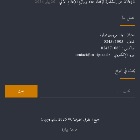
إعلان عن إستشارة لإقتناء عتاد ولوازم الإعلام الألي
20 يوليو 2026
اتصل بنا
العنوان : واد مرزوق تيبازة
الهاتف : 024371003
الفاكس : 024371060
البريد الإلكتروني :
contact@cu-tipaza.dz
بحث في الموقع
البحث
عن:
جميع الحقوق محفوظة ,© Copyright 2026
جامعة تيبازة