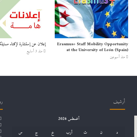
Erasmus+ Staff Mobility Opportunity
إعلان عن إستشارة لإقتناء مستهلك
at the University of León (Spain)
منذ 3 أسابيع
منذ أسبوعين
أرشيف
رو
أغسطس 2026
د
ن
ث
أرب
خ
ج
س