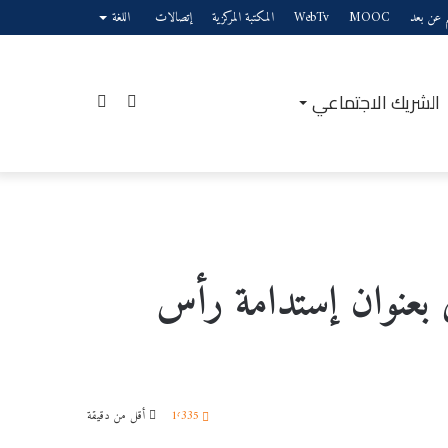
يم عن بعد
MOOC
WebTv
المكتبة المركزية
إتصالات
اللغة
الشريك الاجتماعي
إضافة
بحث
عمود
عن
 بعنوان إستدامة رأس
جانبي
1٬335
أقل من دقيقة