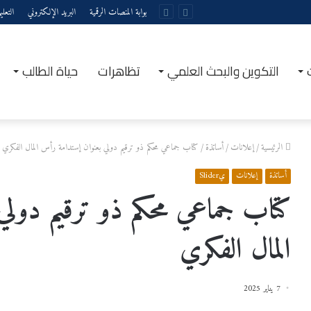
بوابة المنصات الرقمية
البريد الإلكتروني
التعل
التكوين والبحث العلمي
تظاهرات
حياة الطالب
الرئيسية
/
إعلانات
/
أساتذة
/
كتاب جماعي محكم ذو ترقيم دولي بعنوان إستدامة رأس المال الفكري
أساتذة
إعلانات
يSlider
كتاب جماعي محكم ذو ترقيم دولي
المال الفكري
7 يناير 2025