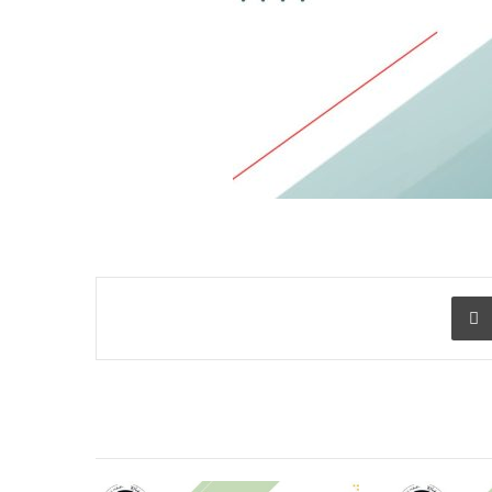
 البريد
طباعة