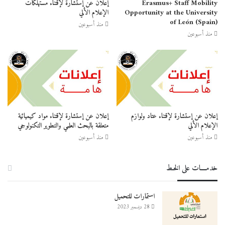
Erasmus+ Staff Mobility
إعلان عن إستشارة لإقتناء مستهلكات
Opportunity at the University
الإعلام الألي
of León (Spain)
منذ أسبوعين
منذ أسبوعين
إعلان عن إستشارة لإقتناء عتاد ولوازم
إعلان عن إستشارة لإقتناء مواد كيميائية
الإعلام الألي
متعلقة بالبحث العلمي والتطوير التكنولوجي
منذ أسبوعين
منذ أسبوعين
خدمــــات على الخـط
استمارات للتحميل
28 ديسمبر 2023