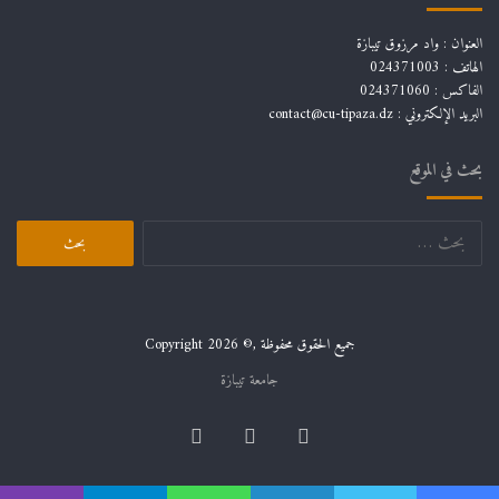
العنوان : واد مرزوق تيبازة
الهاتف : 024371003
الفاكس : 024371060
البريد الإلكتروني :
contact@cu-tipaza.dz
بحث في الموقع
البحث
عن:
جميع الحقوق محفوظة ,© Copyright 2026
جامعة تيبازة
فيسبوك
لينكدإن
يوتيوب