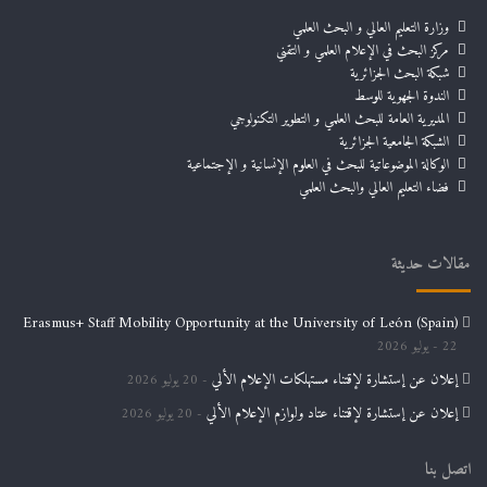
وزارة التعليم العالي و البحث العلمي
https://forms.gle/UJf4e8MjT9KcGerFA
مركز البحث في الإعلام العلمي و التقني
شبكة البحث الجزائرية
الندوة الجهوية للوسط
المركز الجامعي تيبازة
المركز الجامعي مرسلي عبد الله تيبازة
المديرية العامة للبحث العلمي و التطوير التكنولوجي
الشبكة الجامعية الجزائرية
الوكالة الموضوعاتية للبحث في العلوم الإنسانية و الإجتماعية
فضاء التعليم العالي والبحث العلمي
مقالات حديثة
Erasmus+ Staff Mobility Opportunity at the University of León (Spain)
22 يوليو 2026
إعلان عن إستشارة لإقتناء مستهلكات الإعلام الألي
20 يوليو 2026
إعلان عن إستشارة لإقتناء عتاد ولوازم الإعلام الألي
20 يوليو 2026
اتصل بنا