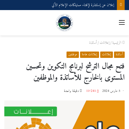
إعلان عن إستشارة لإقتناء مستهلكات الإعلام الألي
القائمة
الرئيسية
/
إعلانات
/
أساتذة
أساتذة
إعلانات
إعلانات هامة
موظفين
فتح مجال الترشح لبرنامج التكوين وتحسين
المستوى بالخارج للأساتذة والموظفين
5 مارس 2024
11٬241
دقيقة واحدة