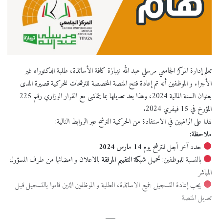
تعلم إدارة المركز الجامعي مرسلي عبد الله تيبازة كافة الأساتذة، طلبة الدكتوراه غير
الأجراء و الموظفين أنه تم إعادة فتح المنصة المخصصة للترشحات للحركية قصيرة المدى
بعنوان السنة المالية 2024، وهذا بعد تعديلها بما يتماشى مع القرار الوزاري رقم 225
المؤرخ في 15 فيفري 2024.
لهذا على الراغبين في الاستفادة من الحركية الترشح عبر الروابط التالية:
ملاحظة:
حدد آخر أجل للترشح يوم
14 مارس 2024
بالنسبة للموظفين: تحميل
شبكة التقييم المرفقة
بالاعلان و امضائها من طرف المسؤول
المباشر
يجب إعادة التسجيل لجميع الاساتذة، الطلبة و الموظفين الذين قاموا بالتسجيل قبل
تعديل المنصة