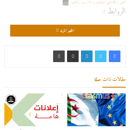
تحميل شبكة تقييم الموظفين و الاداريين والتقنيين
تنزيل
الروابط :
معهد العلوم الإقتصادية والعلوم التجارية و علوم التسيير
:
اظهر المزيد
الترشح للإستفادة من إقامة علمية قصيرة المدى ذات مستوى عال
لينكدإن
مشاركة عبر البريد
طباعة
https://forms.gle/Gr6Yvj17X4M87yA79
الترشح لبرنامج التكوين وتحسين المستوى بالخارج
مقالات ذات صلة
https://forms.gle/Mjn2JhFQ9Lx2KW436
الترشح للمشاركة بالتظاهرات العلمية الدولية المصنفة والمفهرسة في قواعد البيانات الدولية
https://forms.gle/5LpdJ1Vj7simMNFG7
معهد العلوم
: