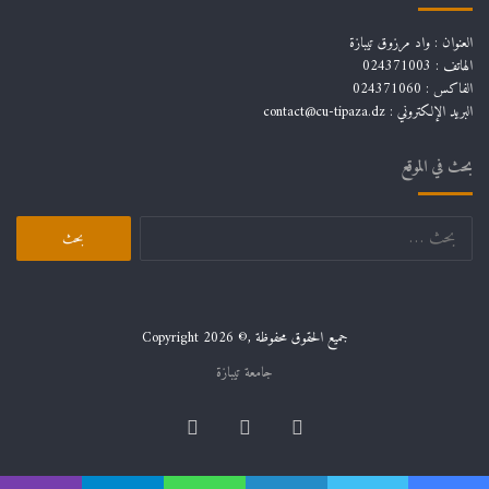
العنوان : واد مرزوق تيبازة
الهاتف : 024371003
الفاكس : 024371060
البريد الإلكتروني :
contact@cu-tipaza.dz
بحث في الموقع
البحث
عن:
جميع الحقوق محفوظة ,© Copyright 2026
جامعة تيبازة
فيسبوك
لينكدإن
يوتيوب