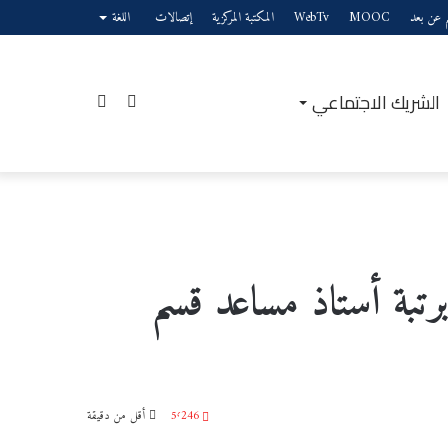
يم عن بعد
MOOC
WebTv
المكتبة المركزية
إتصالات
اللغة
الشريك الاجتماعي
إضافة
بحث
عمود
عن
 برتبة أستاذ مساعد قسم
جانبي
5٬246
أقل من دقيقة