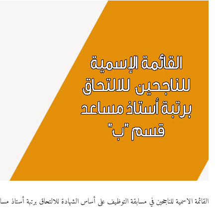
القائمة الاسمية للناجحين في مسابقة التوظيف على أساس الشهادة للالتحاق برتبة أستاذ مساعد قسم “ب” لسنة