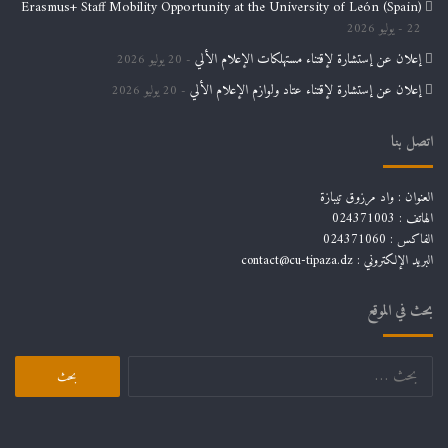
Erasmus+ Staff Mobility Opportunity at the University of León (Spain)
22 يوليو 2026
إعلان عن إستشارة لإقتناء مستهلكات الإعلام الألي
20 يوليو 2026
إعلان عن إستشارة لإقتناء عتاد ولوازم الإعلام الألي
20 يوليو 2026
اتصل بنا
العنوان : واد مرزوق تيبازة
الهاتف : 024371003
الفاكس : 024371060
البريد الإلكتروني :
contact@cu-tipaza.dz
بحث في الموقع
البحث
عن: