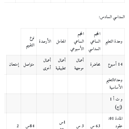
السداسي السادس:
الحجم
الحجم
نوع
وحدة التعليم
الساعي
الساعي
المعامل
الأرصدة
التقييم
السداسي
الأسبوعي
أعمال
أعمال
أعمال
14 أسبوع
محاضرة
متواصل
إمتحان
موجهة
تطبيقية
أخرى
وحداتالتعليم
الأساسية
و ت أ 1
(إج)
المادة 01:
1س
عقود
63 س
3 س
84س
2
7