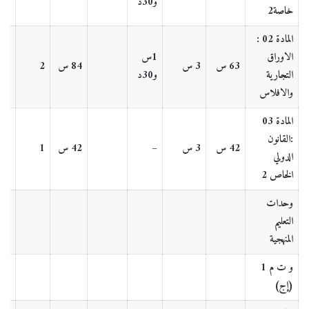
و30د
خاصة2
المادة 02 :
الاوراق
1س
63 س
3 س
84 س
2
7
التجارية
و30د
والافلاس
المادة 03
:
القانون
42 س
3 س
–
42 س
1
4
الدولي
الخاص 2
وحدات
التعليم
المنهجية
و ت م 1
(إج)