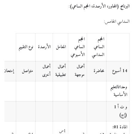
البرنامج (المحاور، الأرصدة، الحجم الساعي)
:
السداسي الخامس:
الحجم
الحجم
الساعي
الساعي
المعامل
الأرصدة
نوع التقييم
السداسي
الأسبوعي
أعمال
أعمال
أعمال
14 أسبوع
محاضرة
متواصل
إمتحان
موجهة
تطبيقية
أخرى
وحداتالتعليم
الأساسية
و ت أ 1
(إج)
المادة 01:
1س