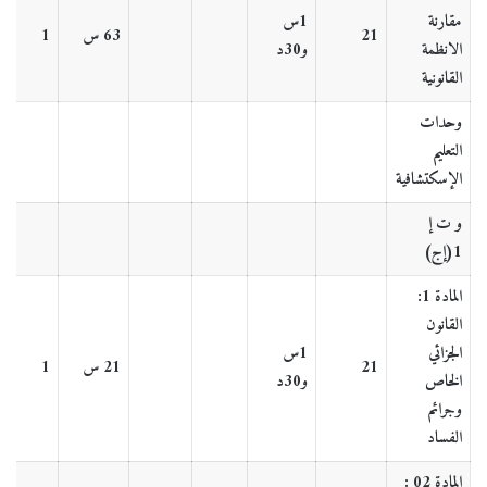
مقارنة
1س
21
63 س
1
الانظمة
و30د
القانونية
وحدات
التعليم
الإسكتشافية
و ت إ
1(إج)
المادة 1:
القانون
الجزائي
1س
21
21 س
1
الخاص
و30د
وجرائم
الفساد
المادة 02
: