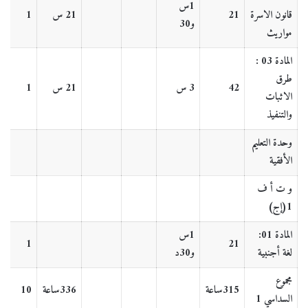
1س
قانون الاسرة
21
21 س
1
و30
مواريث
المادة 03 :
طرق
42
3 س
21 س
1
الاثبات
والتنفيذ
وحدة التعليم
الأفقية
و ت أ ف
1(إج)
المادة 01:
1س
1
21
لغة أجنبية
و30د
مجموع
315ساعة
336ساعة
10
السداسي 1