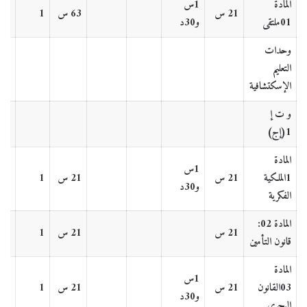
المادة
1س
21 س
63 س
1
4
01ملتقى
و30د
وحدات
التعليم
الإسكتشافية
و ت إ
1(إج)
المادة
1س
1الملكية
21 س
21 س
1
2
و30د
الفكرية
المادة 02:
21 س
21 س
1
2
قانون التأمين
المادة
1س
03القانون
21 س
21 س
1
2
و30د
البحري