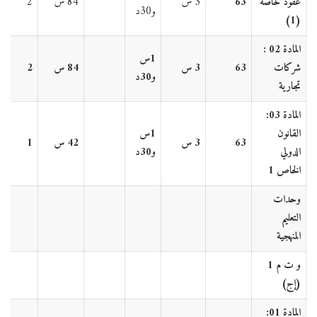
عقود خاصة
63
3 س
84 س
2
و30د
(1)
المادة 02 :
1س
شركات
63
3 س
84 س
2
و30د
تجارية
المادة 03:
القانون
1س
63
3 س
42 س
1
الدولي
و30د
الخاص 1
وحدات
التعليم
المنهجية
و ت م 1
(إج)
المادة 01: