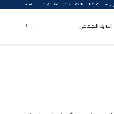
يم عن بعد
MOOC
WebTv
المكتبة المركزية
إتصالات
اللغة
الشريك الاجتماعي
إضافة
بحث
عمود
عن
جانبي