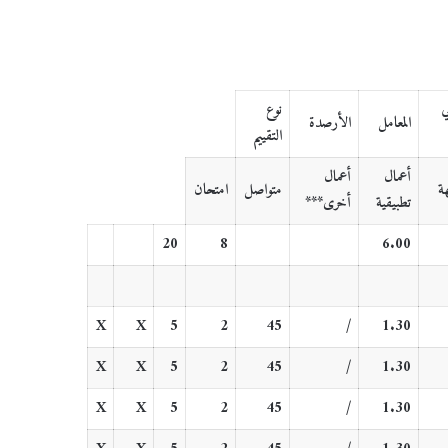
ي
نوع
المعامل
الأرصدة
التقييم
أعمال
أعمال
ة
متواصل
امتحان
تطبيقية
أخرى***
20
8
6
.
0
0
X
X
5
2
45
/
1.30
X
X
5
2
45
/
1.30
X
X
5
2
45
/
1.30