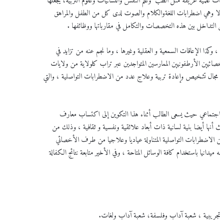
علمية عريقة مثل الطب وعلم النفس واللسانيات وعلوم التربية، يجعلها
، ألا وهي اضطرابات اللغةوالكلام والصوت لدى كل من الطفل والمراهق
لتداخل بين هذه التخصصات والتكامل في مقارباتها ووظائفها .
، وكذا الإعاقات السمعية و العقلية وغيرها ، وما نجم عنه من تزايد في
يين الأرطفونيين الممارسين المتواجدين عبر تراب كلولاية من ولايات
 مجال تشخيص وإعادة تربية وعلاج عدد من الاضطرابات التواصلية ، والتي
 واجتماعي حيث يسعى الطالب أثناء هذا التكوين إلى اكتساب معارف
أنها أيضا بنية لسانية ذات أبعاد علائقية ونفسية و ثقافية ، وذلك من
د من الاضطرابات التواصلية المتناولة عياديا وعلاجيا من طرف الأخصائي
دانيا باستخدام كافة الوسائل المتاحة ، وفي الأخير متابعة نتائج الكفالة
م تجريبية ، شعبة آداب وفلسفة، شعبة آداب ولغات.