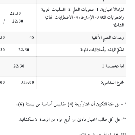
الموادالاختيارية:
1-
صعوبات التعلم
2- اللسانيات العربية
/
22.30
واضطرابات اللغة
3- الإسترخاء
4- الاضطرابات النمائية
/
22.30
الشاملة
وحدات التعليم الأفقية
45
.30
ال
حكم الراشد وأخلاقيات المهنة
22.30
.30
لغةمتخصصة 1
22.30
مجموع السداسي5
315.00
.00
* – على لجنة التكوين أن تختارأربعة (4) مقاييس أساسية من بينستة (6).
**- على كل طالب اختيار مادتين من أربع مواد من الوحدة الاستكشافية.