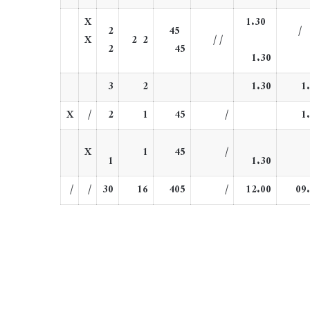
X
1.30
2
45
X
2
2
/
/
2
45
1.30
3
2
1.30
1
X
/
2
1
45
/
1
X
1
45
/
1
1.30
/
/
30
16
405
/
12.00
09