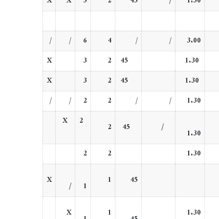
X
X
5
2
45
/
1.30
/
/
6
4
/
/
3.00
X
3
2
45
1.30
X
3
2
45
1.30
/
/
2
2
/
/
1.30
X
2
2
45
/
1.30
2
2
1.30
X
1
45
/
1
X
1
1.30