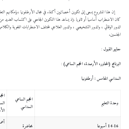
إن هذا المشروع يسعى إلى تكوين أخصائيين أكفاء في مجال الأرطفونيا ،بإمكانهم الت
كان الاضطراب أساسيا أو ثانويا ،إذ يساعد هذا التكوين الجامعي على اكتساب العديد من 
الدور الوقائي ، والدور التشخيصي ، والدور العلاجي لمختلف الاضطرابات اللغوية والكلا
الجنسين.
معايير القبول
:
البرنامج (المحاور، الأرصدة، الحجم الساعي)
:
السداسي الخامس : أرطفونيا
الحج
الحجم الساعي
وحدة التعليم
الس
السداسي
الأ
أعم
14-16 أسبوعا
محاضرة