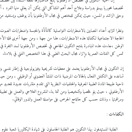
إن أهمية التكوين في تخصص الأرطفونيا ينبع مناعتبارها نقطة التــقاء بين تخصصات 
تخصصا محوريا يهــتم بدراسة وعلاج أحد أهم المشاكل التي يمكن أن يعاني منها الفرد 
وحتى الراشد و المسن. حيث يمكن للمختص في مجال الأرطفونيا بأن يوظف ويستفيد من ا
ونظرا لتزايد أعداد المصابين بالاضطرابات التواصلية كالتأتأة والحبسة واضطرابات الصوت 
الحاجة الاجتماعية لكفالة هذه الاضطرابات، هذا من جهة ، ومن جهة أخرى قلة الأخصائ
الوطن ،جاءت هذه المبادرة بفتح التكوين الجامعي في تخصص الأرطفونيا لسد الثغرة في
تمس كل الفئات العمرية وإثراء مجال البحث العلمي في هذا التخصص الفتي في بلادنا.
إن التكوين في مجال الأرطفونيا يعتمد على معطيات تشريحية وفيزيولوجية في إطار نفسي
تساعده على التكفل الفعال بالحالات المرضية ذات المنشأ العضوي أو الوظيفي ، ومن حيث 
ناحية طبيعة المادة العلمية المعرفية والخلفيات النظرية التي تقدم مقاربات عديدة للعدي
الأرطفوني ، حيث يتم فحصها وتشخيصها ومن ثمة بناء المشروع العلاجي والعمل على تطبيقه مي
ومراقبتها ، وذلك حسب كل حالةمع الحرص على مواصلة العمل والدور الوقائي.
الكفاءات
:
الطلبة المستهدفون بهذا التكوين هم الطلبة الحاصلون على شهادة البكالوريا شعبة علو