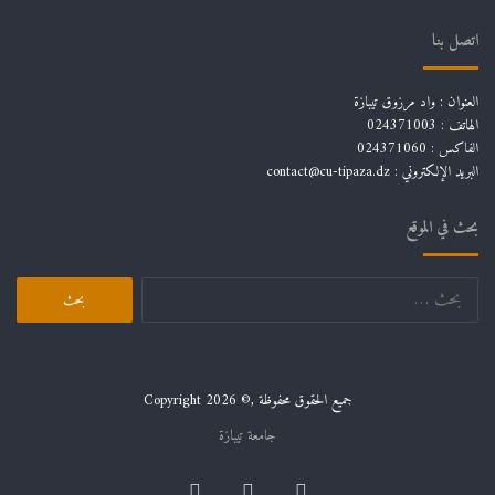
اتصل بنا
العنوان : واد مرزوق تيبازة
الهاتف : 024371003
الفاكس : 024371060
البريد الإلكتروني :
contact@cu-tipaza.dz
بحث في الموقع
البحث
عن:
جميع الحقوق محفوظة ,© Copyright 2026
جامعة تيبازة
فيسبوك
لينكدإن
يوتيوب