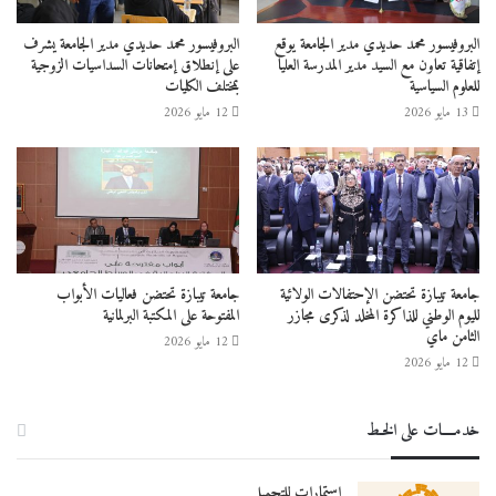
البروفيسور محمد حديدي مدير الجامعة يوقع
البروفيسور محمد حديدي مدير الجامعة يشرف
إتفاقية تعاون مع السيد مدير المدرسة العليا
على إنطلاق إمتحانات السداسيات الزوجية
للعلوم السياسية
بمختلف الكليات
13 مايو 2026
12 مايو 2026
المركز الجامعي تيبازة
المركز الجامعي مرسلي عبد الله تيبازة
تيبازة
جامعة تيبازة تحتضن الإحتفالات الولائية
جامعة تيبازة تحتضن فعاليات الأبواب
لليوم الوطني للذاكرة المخلد لذكرى مجازر
المفتوحة على المكتبة البرلمانية
الثامن ماي
12 مايو 2026
12 مايو 2026
خدمــــات على الخـط
استمارات للتحميل