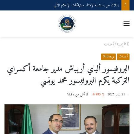
إعلان عن إستشارة لإقتناء مستهلكات الإعلام الألي
القائمة
الرئيسية
/
أحداث
أحداث
يSlider
البروفيسور ألباي أريباش مدير جامعة أكسراي
التركية يكرم البروفيسور محمد يونسي
21 يناير 2025
4٬885
أقل من دقيقة