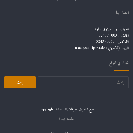
اتصل بنا
العنوان : واد مرزوق تيبازة
الهاتف : 024371003
الفاكس : 024371060
البريد الإلكتروني :
contact@cu-tipaza.dz
بحث في الموقع
البحث
عن:
جميع الحقوق محفوظة ,© Copyright 2026
جامعة تيبازة