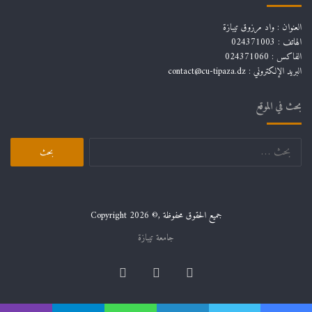
العنوان : واد مرزوق تيبازة
الهاتف : 024371003
الفاكس : 024371060
البريد الإلكتروني :
contact@cu-tipaza.dz
بحث في الموقع
البحث
عن:
جميع الحقوق محفوظة ,© Copyright 2026
جامعة تيبازة
فيسبوك
لينكدإن
يوتيوب