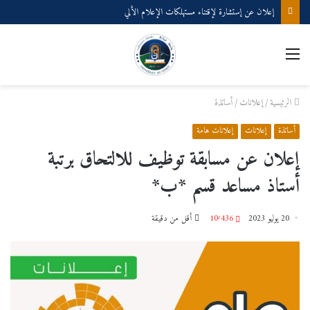
إعلان عن إستشارة لإقتناء مستهلكات الإعلام الألي
القائمة
الرئيسية
/
إعلانات
/
أساتذة
أساتذة
إعلانات
إعلانات هامة
إعلان عن مسابقة توظيف للالتحاق برتبة
أستاذ مساعد قسم *ب*
20 يوليو 2023
10٬436
أقل من دقيقة