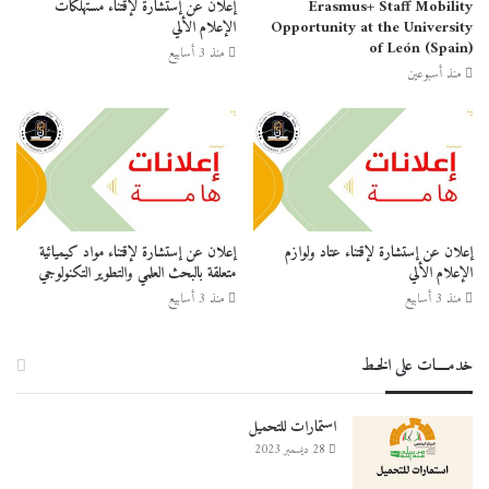
Erasmus+ Staff Mobility
إعلان عن إستشارة لإقتناء مستهلكات
Opportunity at the University
الإعلام الألي
of León (Spain)
منذ 3 أسابيع
منذ أسبوعين
إعلان عن إستشارة لإقتناء عتاد ولوازم
إعلان عن إستشارة لإقتناء مواد كيميائية
الإعلام الألي
متعلقة بالبحث العلمي والتطوير التكنولوجي
منذ 3 أسابيع
منذ 3 أسابيع
خدمــــات على الخـط
استمارات للتحميل
28 ديسمبر 2023